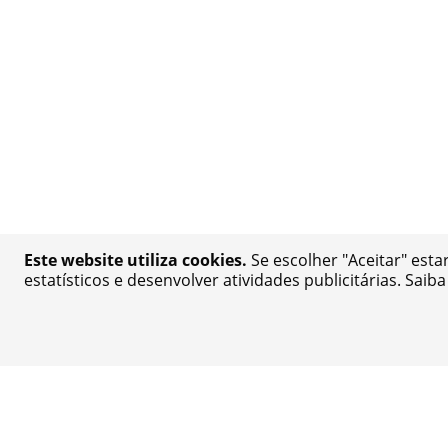
Este website utiliza cookies.
Se escolher "Aceitar" esta
estatísticos e desenvolver atividades publicitárias. Saib
Adicione até
3
produtos ao 
Envios
Pagamen