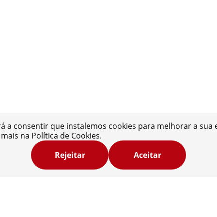
rá a consentir que instalemos cookies para melhorar a sua e
a mais na
Política de Cookies
.
Rejeitar
Aceitar
comparador:
to Seguro
Trocas e Devoluções