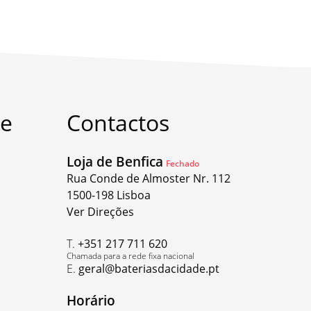
te
Contactos
Loja de Benfica
Fechado
Rua Conde de Almoster Nr. 112
1500-198 Lisboa
Ver Direções
T.
+351 217 711 620
Chamada para a rede fixa nacional
E.
geral@bateriasdacidade.pt
Horário