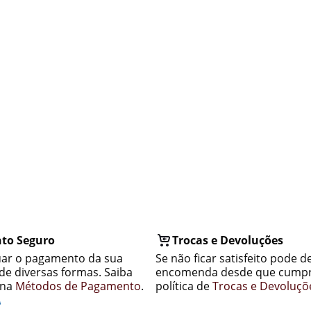
to Seguro
Trocas e Devoluções
uar o pagamento da sua
Se não ficar satisfeito pode d
e diversas formas. Saiba
encomenda desde que cumpr
ina
Métodos de Pagamento
.
política de
Trocas e Devoluçõ