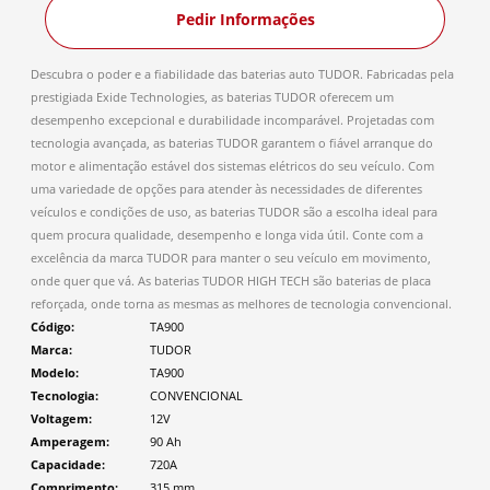
Pedir Informações
Descubra o poder e a fiabilidade das baterias auto TUDOR. Fabricadas pela
prestigiada Exide Technologies, as baterias TUDOR oferecem um
desempenho excepcional e durabilidade incomparável. Projetadas com
tecnologia avançada, as baterias TUDOR garantem o fiável arranque do
motor e alimentação estável dos sistemas elétricos do seu veículo. Com
uma variedade de opções para atender às necessidades de diferentes
veículos e condições de uso, as baterias TUDOR são a escolha ideal para
quem procura qualidade, desempenho e longa vida útil. Conte com a
excelência da marca TUDOR para manter o seu veículo em movimento,
onde quer que vá. As baterias TUDOR HIGH TECH são baterias de placa
reforçada, onde torna as mesmas as melhores de tecnologia convencional.
Código
TA900
Marca
TUDOR
Modelo
TA900
Tecnologia
CONVENCIONAL
Voltagem
12V
Amperagem
90 Ah
Capacidade
720A
Comprimento
315
mm