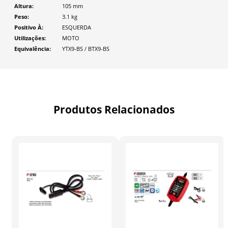
Altura
105
mm
Peso
3.1
kg
Positivo À
ESQUERDA
Utilizações
MOTO
Equivalência
YTX9-BS / BTX9-BS
Produtos Relacionados