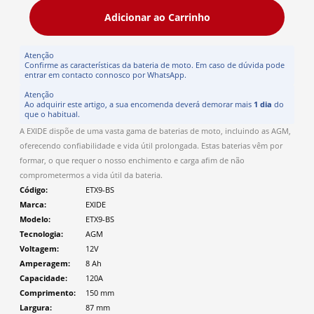
Adicionar ao Carrinho
Atenção
Confirme as características da bateria de moto. Em caso de dúvida pode
entrar em contacto connosco por WhatsApp.
Atenção
Ao adquirir este artigo, a sua encomenda deverá demorar mais
1 dia
do
que o habitual.
A EXIDE dispõe de uma vasta gama de baterias de moto, incluindo as AGM,
oferecendo confiabilidade e vida útil prolongada. Estas baterias vêm por
formar, o que requer o nosso enchimento e carga afim de não
comprometermos a vida útil da bateria.
Código
ETX9-BS
Marca
EXIDE
Modelo
ETX9-BS
Tecnologia
AGM
Voltagem
12V
Amperagem
8 Ah
Capacidade
120A
Comprimento
150
mm
Largura
87
mm