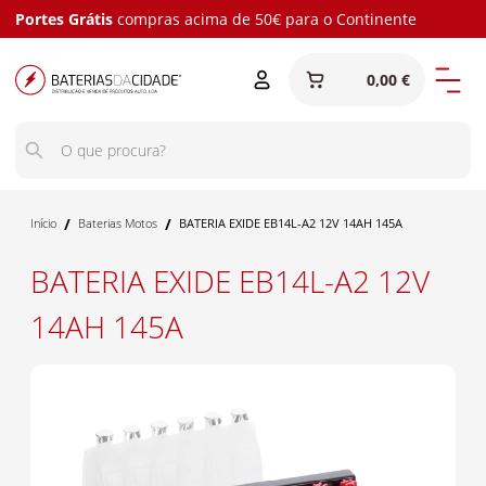
Portes Grátis
compras acima de 50€ para o Continente
0,00 €
/
/
Início
Baterias Motos
BATERIA EXIDE EB14L-A2 12V 14AH 145A
BATERIA EXIDE EB14L-A2 12V
14AH 145A