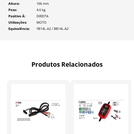
Altura
166
mm
Peso
4.6
kg
Positivo À
DIREITA
Utilizações
MOTO
Equivalência
YB14L-A2 / BB14L-A2
Produtos Relacionados