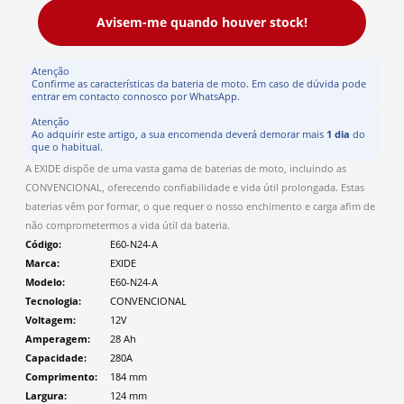
Avisem-me quando houver stock!
Atenção
Confirme as características da bateria de moto. Em caso de dúvida pode
entrar em contacto connosco por WhatsApp.
Atenção
Ao adquirir este artigo, a sua encomenda deverá demorar mais
1 dia
do
que o habitual.
A EXIDE dispõe de uma vasta gama de baterias de moto, incluindo as
CONVENCIONAL, oferecendo confiabilidade e vida útil prolongada. Estas
baterias vêm por formar, o que requer o nosso enchimento e carga afim de
não comprometermos a vida útil da bateria.
Código
E60-N24-A
Marca
EXIDE
Modelo
E60-N24-A
Tecnologia
CONVENCIONAL
Voltagem
12V
Amperagem
28 Ah
Capacidade
280A
Comprimento
184
mm
Largura
124
mm