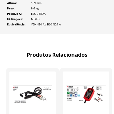
Altura
169
mm
Peso
8.6
kg
Positivo À
ESQUERDA
Utilizações
MOTO
Equivalência
Y60-N24-A / B60-N24-A
Produtos Relacionados