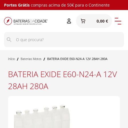
Portes Grátis
compras acima de 50€ para o Continente
0,00 €
/
/
Início
Baterias Motos
BATERIA EXIDE E60-N24-A 12V 28AH 280A
BATERIA EXIDE E60-N24-A 12V
28AH 280A