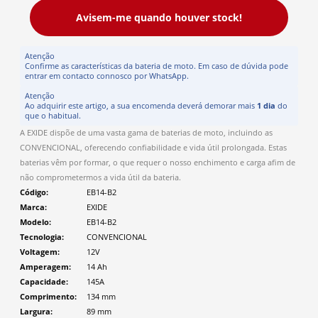
Avisem-me quando houver stock!
Atenção
Confirme as características da bateria de moto. Em caso de dúvida pode
entrar em contacto connosco por WhatsApp.
Atenção
Ao adquirir este artigo, a sua encomenda deverá demorar mais
1 dia
do
que o habitual.
A EXIDE dispõe de uma vasta gama de baterias de moto, incluindo as
CONVENCIONAL, oferecendo confiabilidade e vida útil prolongada. Estas
baterias vêm por formar, o que requer o nosso enchimento e carga afim de
não comprometermos a vida útil da bateria.
Código
EB14-B2
Marca
EXIDE
Modelo
EB14-B2
Tecnologia
CONVENCIONAL
Voltagem
12V
Amperagem
14 Ah
Capacidade
145A
Comprimento
134
mm
Largura
89
mm