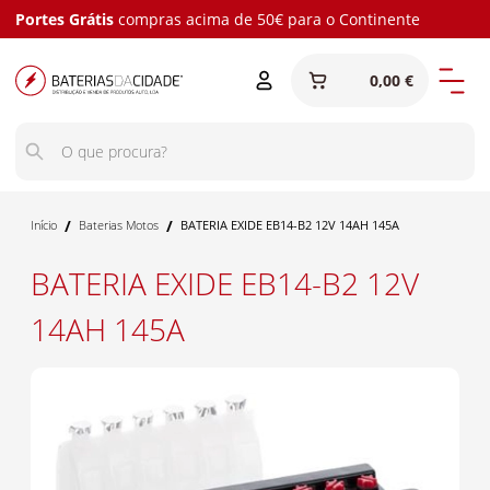
Portes Grátis
compras acima de 50€ para o Continente
0,00 €
/
/
Início
Baterias Motos
BATERIA EXIDE EB14-B2 12V 14AH 145A
BATERIA EXIDE EB14-B2 12V
14AH 145A