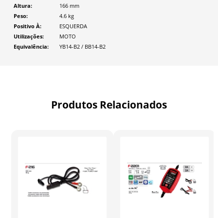
Altura
166
mm
Peso
4.6
kg
Positivo À
ESQUERDA
Utilizações
MOTO
Equivalência
YB14-B2 / BB14-B2
Produtos Relacionados