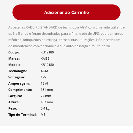
Adicionar ao Carrinho
As baterias KAISE KB STANDARD de tecnologia AGM com uma vida útil entre
os 3 a 5 anos e foram desenhadas para a finalidade de UPS, equipamentos
médicos, brinquedos de criança, entre outras utilizações. Não necessitam
de manutenção convencional e a sua auto-descarga é muito baixa.
Código
KB12180
Marca
KAISE
Modelo
KB12180
Tecnologia
AGM
Voltagem
12V
Amperagem
18 Ah
Comprimento
181
mm
Largura
77
mm
Altura
167
mm
Peso
5.4
kg
Tipo de Terminal
M5