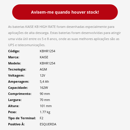
Avisem-me quando houver stock!
As baterias KAISE KB HIGH RATE foram desenhadas especialmente para
aplicações de alta descarga. Estas baterias foram desenvolvidas para atingir
uma vida útil entre os 5 e 8 anos, onde as suas melhores aplicações são as
UPS e telecomunicações.
Código
KBHR1254
Marca
KAISE
Modelo
KBHR1254
Tecnologia
AGM
Voltagem
12V
Amperagem
5,4 Ah
Capacidade
162W
Comprimento
90
mm
Largura
70
mm
Altura
101
mm
Peso
1.77
kg
Tipo de Terminal
F2
Positivo À
ESQUERDA