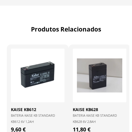
Produtos Relacionados
KAISE
KB612
KAISE
KB628
BATERIA KAISE KB STANDARD
BATERIA KAISE KB STANDARD
KB612 6V 1,2AH
KB628 6V 2,8AH
9,60 €
11,80 €