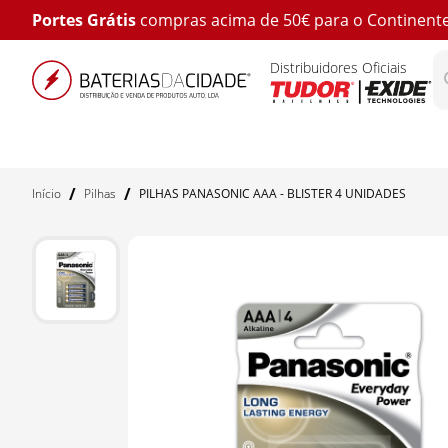
Portes Grátis
compras acima de 50€ para o Continent
Distribuidores Oficiais
/
/
Início
Pilhas
PILHAS PANASONIC AAA - BLISTER 4 UNIDADES