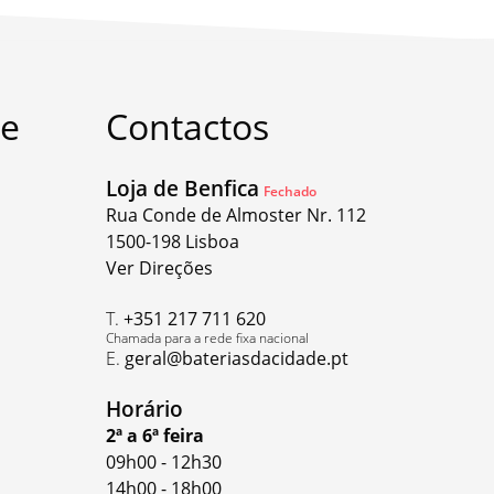
te
Contactos
Loja de Benfica
Fechado
Rua Conde de Almoster Nr. 112
1500-198 Lisboa
Ver Direções
T.
+351 217 711 620
Chamada para a rede fixa nacional
E.
geral@bateriasdacidade.pt
Horário
2ª a 6ª feira
09h00
-
12h30
14h00
-
18h00