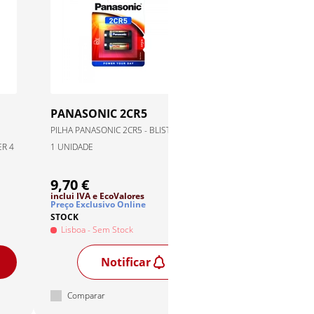
PANASONIC
2CR5
PANASONIC
6LR61EP/1BP
PILHA PANASONIC 2CR5 - BLISTER
ER 4
1 UNIDADE
PILHA PANASONIC 6LR61 
1 UNIDADE
9,70 €
2,90 €
inclui IVA
e EcoValores
inclui IVA
e EcoValores
Preço Exclusivo Online
Preço Exclusivo Online
STOCK
STOCK
Lisboa
- Sem Stock
Lisboa
- Stock Disponí
Notificar
Adiciona
Comparar
Comparar