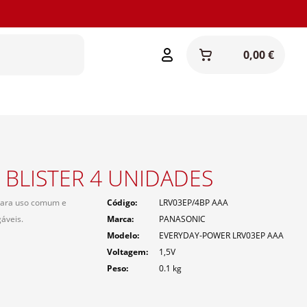
0,00 €
 BLISTER 4 UNIDADES
para uso comum e
Código
LRV03EP/4BP AAA
áveis.
Marca
PANASONIC
Modelo
EVERYDAY-POWER LRV03EP AAA
Voltagem
1,5V
Peso
0.1
kg