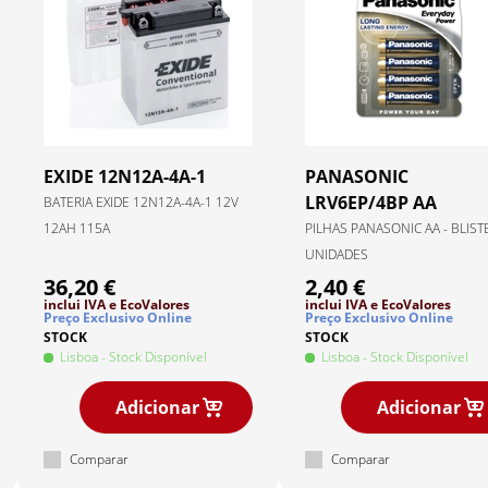
EXIDE
12N12A-4A-1
PANASONIC
LRV6EP/4BP AA
BATERIA EXIDE 12N12A-4A-1 12V
12AH 115A
PILHAS PANASONIC AA - BLIST
UNIDADES
36,20 €
2,40 €
inclui IVA
e EcoValores
inclui IVA
e EcoValores
Preço Exclusivo Online
Preço Exclusivo Online
STOCK
STOCK
Lisboa
- Stock Disponível
Lisboa
- Stock Disponível
Adicionar
Adicionar
Comparar
Comparar