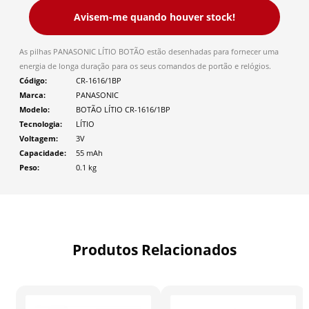
Avisem-me quando houver stock!
As pilhas PANASONIC LÍTIO BOTÃO estão desenhadas para fornecer uma
energia de longa duração para os seus comandos de portão e relógios.
Código
CR-1616/1BP
Marca
PANASONIC
Modelo
BOTÃO LÍTIO CR-1616/1BP
Tecnologia
LÍTIO
Voltagem
3V
Capacidade
55 mAh
Peso
0.1
kg
Produtos Relacionados