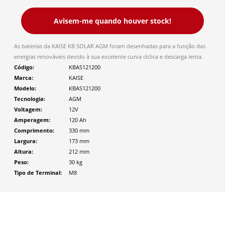
Avisem-me quando houver stock!
As baterias da KAISE KB SOLAR AGM foram desenhadas para a função das
energias renováveis devido à sua excelente curva cíclica e descarga lenta.
Código
KBAS121200
Marca
KAISE
Modelo
KBAS121200
Tecnologia
AGM
Voltagem
12V
Amperagem
120 Ah
Comprimento
330
mm
Largura
173
mm
Altura
212
mm
Peso
30
kg
Tipo de Terminal
M8