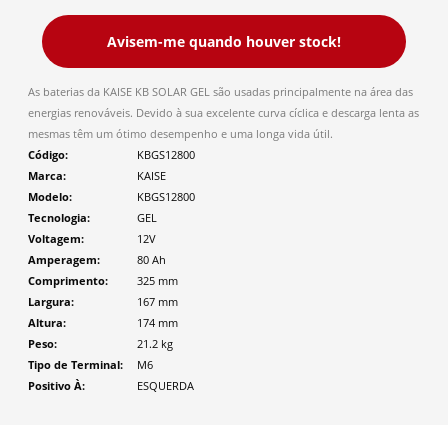
Avisem-me quando houver stock!
As baterias da KAISE KB SOLAR GEL são usadas principalmente na área das
energias renováveis. Devido à sua excelente curva cíclica e descarga lenta as
mesmas têm um ótimo desempenho e uma longa vida útil.
Código
KBGS12800
Marca
KAISE
Modelo
KBGS12800
Tecnologia
GEL
Voltagem
12V
Amperagem
80 Ah
Comprimento
325
mm
Largura
167
mm
Altura
174
mm
Peso
21.2
kg
Tipo de Terminal
M6
Positivo À
ESQUERDA