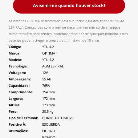
Avisem-me quando houver stock!
As baterias OPTIMA destacam-se pela sua tecnologia designada de "AGM
ESPIRAL". Concebidas com o melhor desempenho não só de arranque
como também para serviço, podendo trabalhar de qualquer maneira. Estas
baterias podem chegar a uma vida útil máxim de 10 anos.
Código
YTU 4.2
Marca
OPTIMA
Modelo
YTU 4.2
Tecnologia
AGM ESPIRAL
Voltagem
12V
Amperagem
55 Ah
Capacidade
765A
Comprimento
254
mm
Largura
172
mm
Altura
173
mm
Peso
20.3
kg
Tipo de Terminal
BORNE AUTOMÓVEL
Positivo À
ESQUERDA
Utilizações
LIGEIRO
PESADO