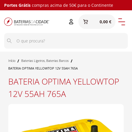
Portes Grátis
compras acima de 50€ para o Continente
0,00 €
/
/
Início
Baterias Ligeiros
,
Baterias Barcos
BATERIA OPTIMA YELLOWTOP 12V 55AH 765A
BATERIA OPTIMA YELLOWTOP
12V 55AH 765A