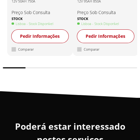
12V 50AH 750A
12V 95AH 850A
Preço Sob Consulta
Preço Sob Consulta
STOCK
STOCK
Lisboa
- Stock Disponível
Lisboa
- Stock Disponível
Pedir Informações
Pedir Informações
Comparar
Comparar
Poderá estar interessado
nestes serviços