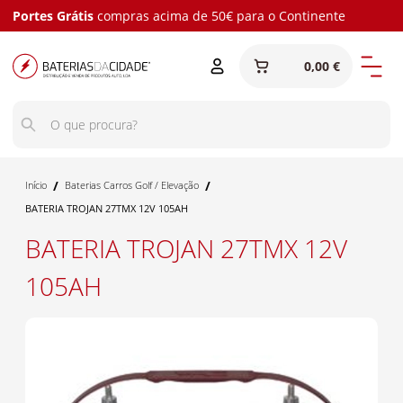
Portes Grátis
compras acima de 50€ para o Continente
0,00 €
/
/
Início
Baterias Carros Golf / Elevação
BATERIA TROJAN 27TMX 12V 105AH
BATERIA TROJAN 27TMX 12V
105AH