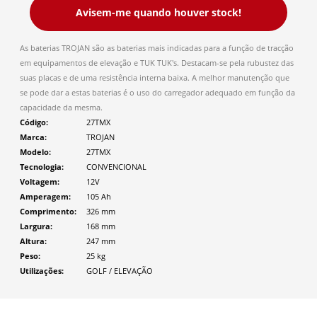
Avisem-me quando houver stock!
As baterias TROJAN são as baterias mais indicadas para a função de tracção
em equipamentos de elevação e TUK TUK's. Destacam-se pela rubustez das
suas placas e de uma resistência interna baixa. A melhor manutenção que
se pode dar a estas baterias é o uso do carregador adequado em função da
capacidade da mesma.
Código
27TMX
Marca
TROJAN
Modelo
27TMX
Tecnologia
CONVENCIONAL
Voltagem
12V
Amperagem
105 Ah
Comprimento
326
mm
Largura
168
mm
Altura
247
mm
Peso
25
kg
Utilizações
GOLF / ELEVAÇÃO