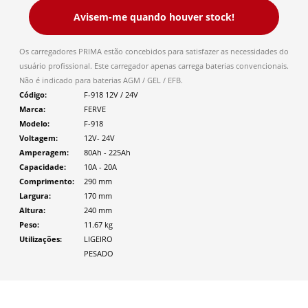
Avisem-me quando houver stock!
Os carregadores PRIMA estão concebidos para satisfazer as necessidades do
usuário profissional. Este carregador apenas carrega baterias convencionais.
Não é indicado para baterias AGM / GEL / EFB.
Código
F-918 12V / 24V
Marca
FERVE
Modelo
F-918
Voltagem
12V- 24V
Amperagem
80Ah - 225Ah
Capacidade
10A - 20A
Comprimento
290
mm
Largura
170
mm
Altura
240
mm
Peso
11.67
kg
Utilizações
LIGEIRO
PESADO