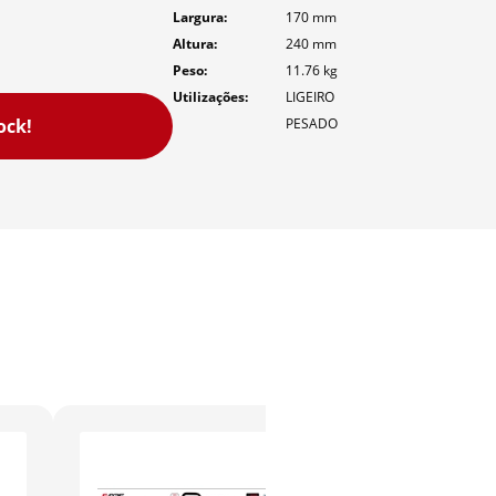
Largura
170
mm
Altura
240
mm
Peso
11.76
kg
Utilizações
LIGEIRO
ock!
PESADO