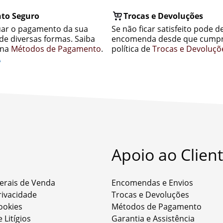
to Seguro
Trocas e Devoluções
uar o pagamento da sua
Se não ficar satisfeito pode d
e diversas formas. Saiba
encomenda desde que cumpr
ina
Métodos de Pagamento
.
política de
Trocas e Devoluçõ
Apoio ao Clien
erais de Venda
Encomendas e Envios
Privacidade
Trocas e Devoluções
Cookies
Métodos de Pagamento
 Litígios
Garantia e Assistência