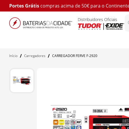
Portes Grátis
compras acima de 50€ para o Continent
Distribuidores Oficiais
/
/
Início
Carregadores
CARREGADOR FERVE F-2920