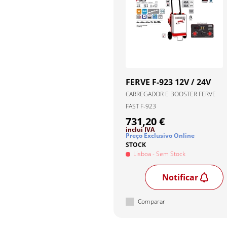
FERVE
F-923 12V / 24V
CARREGADOR E BOOSTER FERVE
FAST F-923
731,20 €
inclui IVA
Preço Exclusivo Online
STOCK
Lisboa
- Sem Stock
Notificar
Comparar