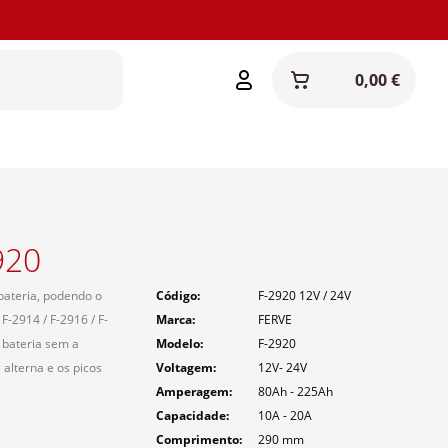
0,00 €
920
bateria, podendo o
Código
F-2920 12V / 24V
F-2914 / F-2916 / F-
Marca
FERVE
 bateria sem a
Modelo
F-2920
alterna e os picos
Voltagem
12V- 24V
Amperagem
80Ah - 225Ah
Capacidade
10A - 20A
Comprimento
290
mm