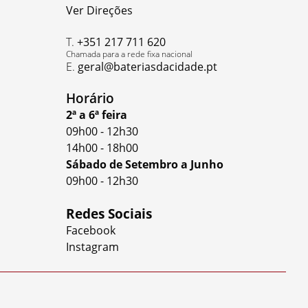
Ver Direções
T.
+351 217 711 620
Chamada para a rede fixa nacional
E.
geral@bateriasdacidade.pt
Horário
2ª a 6ª feira
09h00
-
12h30
14h00
-
18h00
Sábado de Setembro a Junho
09h00
-
12h30
Redes Sociais
Facebook
Instagram