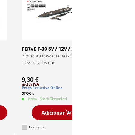
FERVE
F-30 6V / 12V / 24
FILLBLUE
ADBLUE
PONTO DE PROVA ELECTRÓNICA
EMBALAGEM ADBLUE 20
FERVE TESTERS F-30
CARROS
9,30 €
29,00 €
inclui IVA
inclui IVA
Preço Exclusivo Online
Preço Exclusivo Online
STOCK
STOCK
Lisboa
- Stock Disponível
Lisboa
- Stock Disponí
Adicionar
Adiciona
Comparar
Comparar