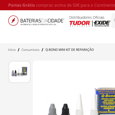
Portes Grátis
compras acima de 50€ para o Continent
Distribuidores Oficiais
/
/
Início
Consumíveis
Q-BOND MINI KIT DE REPARAÇÃO