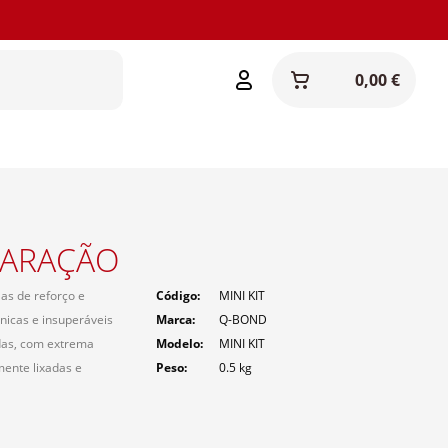
0,00 €
PARAÇÃO
as de reforço e
Código
MINI KIT
icas e insuperáveis
Marca
Q-BOND
ndas, com extrema
Modelo
MINI KIT
mente lixadas e
Peso
0.5
kg