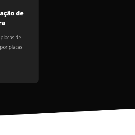
lação de
ra
 placas de
 por placas