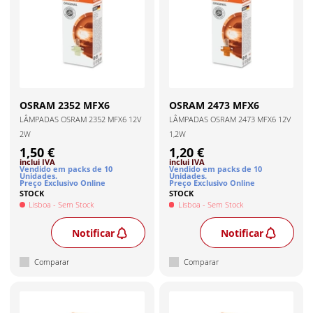
OSRAM
2352 MFX6
OSRAM
2473 MFX6
LÂMPADAS OSRAM 2352 MFX6 12V
LÂMPADAS OSRAM 2473 MFX6 12V
2W
1,2W
1,50 €
1,20 €
inclui IVA
inclui IVA
Vendido em packs de
10
Vendido em packs de
10
Unidade
s
.
Unidade
s
.
Preço Exclusivo Online
Preço Exclusivo Online
STOCK
STOCK
Lisboa
- Sem Stock
Lisboa
- Sem Stock
Notificar
Notificar
Comparar
Comparar