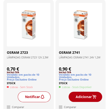
OSRAM
2723
OSRAM
2741
LÂMPADAS OSRAM 2723 12V 2,3W
LÂMPADAS OSRAM 2741 24V 1,2W
0,70 €
0,90 €
inclui IVA
inclui IVA
Vendido em packs de
10
Vendido em packs de
10
Unidade
s
.
Unidade
s
.
Preço Exclusivo Online
Preço Exclusivo Online
STOCK
STOCK
Lisboa
- Sem Stock
Lisboa
- Stock Disponível
Notificar
Adicionar
Comparar
Comparar