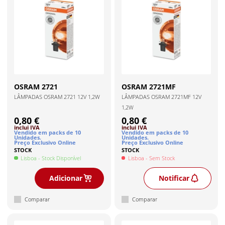
OSRAM
2721
OSRAM
2721MF
LÂMPADAS OSRAM 2721 12V 1,2W
LÂMPADAS OSRAM 2721MF 12V
1,2W
0,80 €
0,80 €
inclui IVA
inclui IVA
Vendido em packs de
10
Vendido em packs de
10
Unidade
s
.
Unidade
s
.
Preço Exclusivo Online
Preço Exclusivo Online
STOCK
STOCK
Lisboa
- Stock Disponível
Lisboa
- Sem Stock
Adicionar
Notificar
Comparar
Comparar