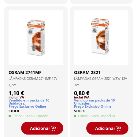
OSRAM
2741MF
OSRAM
2821
LÂMPADAS OSRAM 2741MF 12V
LÂMPADAS OSRAM 2821 W3W 12V
1,2W
3W
1,10 €
0,80 €
inclui IVA
inclui IVA
Vendido em packs de
10
Vendido em packs de
10
Unidade
s
.
Unidade
s
.
Preço Exclusivo Online
Preço Exclusivo Online
STOCK
STOCK
Lisboa
- Stock Disponível
Lisboa
- Stock Disponível
Adicionar
Adicionar