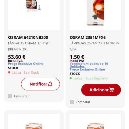
OSRAM
64210NB200
OSRAM
2351MFX6
LÂMPADAS OSRAM H7 NIGHT
LÂMPADAS OSRAM 2351 MFX612V
BREAKER 200
1,2W
53,60 €
1,50 €
inclui IVA
inclui IVA
Preço Exclusivo Online
Vendido em packs de
10
Unidade
s
.
STOCK
Preço Exclusivo Online
Lisboa
- Sem Stock
STOCK
Lisboa
- Stock Disponível
Notificar
Adicionar
Comparar
Comparar