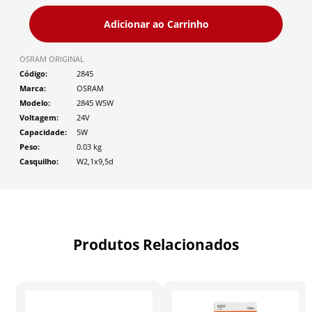
Adicionar ao Carrinho
OSRAM ORIGINAL
Código
2845
Marca
OSRAM
Modelo
2845 W5W
Voltagem
24V
Capacidade
5W
Peso
0.03
kg
Casquilho
W2,1x9,5d
Produtos Relacionados