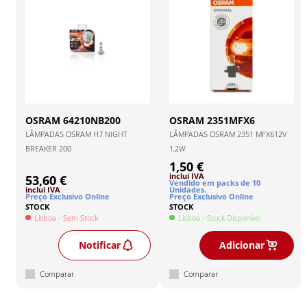
OSRAM
64210NB200
OSRAM
2351MFX6
LÂMPADAS OSRAM H7 NIGHT
LÂMPADAS OSRAM 2351 MFX612V
BREAKER 200
1,2W
1,50 €
inclui IVA
53,60 €
Vendido em packs de
10
inclui IVA
Unidade
s
.
Preço Exclusivo Online
Preço Exclusivo Online
STOCK
STOCK
Lisboa
- Sem Stock
Lisboa
- Stock Disponível
Notificar
Adicionar
Comparar
Comparar