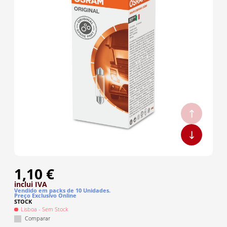
1,10 €
inclui IVA
Vendido em packs de
10
Unidade
s
.
Preço Exclusivo Online
STOCK
Lisboa
- Sem Stock
Comparar