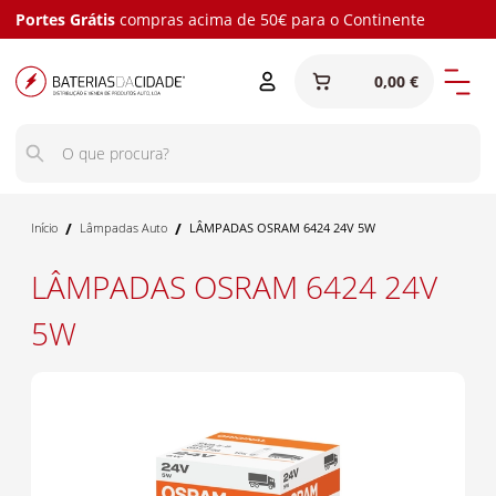
Portes Grátis
compras acima de 50€ para o Continente
0,00 €
/
/
Início
Lâmpadas Auto
LÂMPADAS OSRAM 6424 24V 5W
LÂMPADAS OSRAM 6424 24V
5W