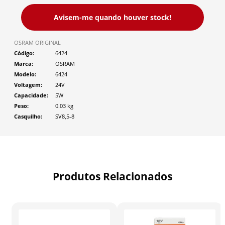
Avisem-me quando houver stock!
OSRAM ORIGINAL
Código
6424
Marca
OSRAM
Modelo
6424
Voltagem
24V
Capacidade
5W
Peso
0.03
kg
Casquilho
SV8,5-8
Produtos Relacionados