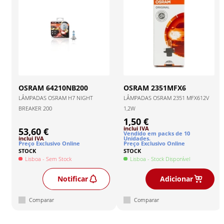
OSRAM
64210NB200
OSRAM
2351MFX6
LÂMPADAS OSRAM H7 NIGHT
LÂMPADAS OSRAM 2351 MFX612V
BREAKER 200
1,2W
1,50 €
inclui IVA
53,60 €
Vendido em packs de
10
inclui IVA
Unidade
s
.
Preço Exclusivo Online
Preço Exclusivo Online
STOCK
STOCK
Lisboa
- Sem Stock
Lisboa
- Stock Disponível
Notificar
Adicionar
Comparar
Comparar