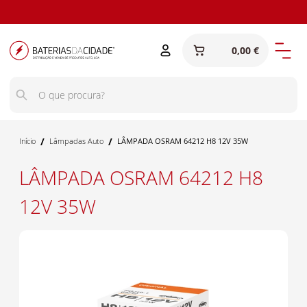
Siga-nos
no
Facebook
0,00 €
/
/
Início
Lâmpadas Auto
LÂMPADA OSRAM 64212 H8 12V 35W
LÂMPADA OSRAM 64212 H8
12V 35W