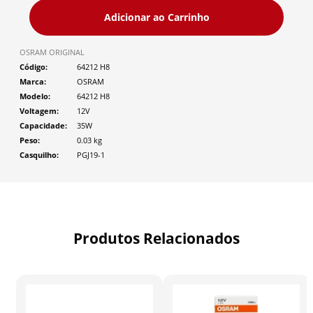
Adicionar ao Carrinho
OSRAM ORIGINAL
Código
64212 H8
Marca
OSRAM
Modelo
64212 H8
Voltagem
12V
Capacidade
35W
Peso
0.03
kg
Casquilho
PGJ19-1
Produtos Relacionados