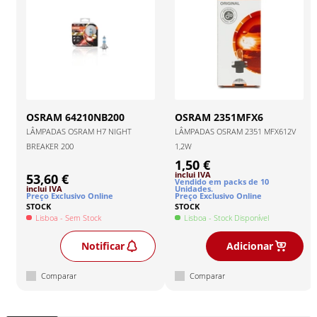
OSRAM
64210NB200
OSRAM
2351MFX6
LÂMPADAS OSRAM H7 NIGHT
LÂMPADAS OSRAM 2351 MFX612V
BREAKER 200
1,2W
1,50 €
inclui IVA
53,60 €
Vendido em packs de
10
inclui IVA
Unidade
s
.
Preço Exclusivo Online
Preço Exclusivo Online
STOCK
STOCK
Lisboa
- Sem Stock
Lisboa
- Stock Disponível
Notificar
Adicionar
Comparar
Comparar